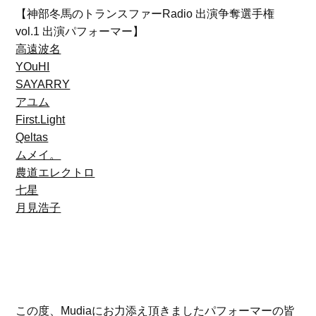
【神部冬馬のトランスファーRadio 出演争奪選手権
vol.1 出演パフォーマー】
高遠波名
YOuHI
SAYARRY
アユム
First.Light
Qeltas
ムメイ。
農道エレクトロ
七星
月見浩子
この度、Mudiaにお力添え頂きましたパフォーマーの皆